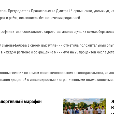
тель Председателя Правительства Дмитрий Чернышенко, упомянув, что 
рот и ребят, оставшихся без попечения родителей.
профилактики социального сиротства, анализ лучших семьесбергающ
я Львова-Белова в своём выступлении отметила положительный опыт 
 в каждом регионе и сокращение минимум на 25 процентов числа дете
ционные сессии по темам совершенствования законодательства, комп
ывания для детей с инвалидностью и ограниченными возможностями 
спортивный марафон
Ж
В
г