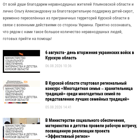
От всей души благодарим неравнодушных жителей Ульяновской области и
лично Ольгу Александровну за благотворительную поддержку детей-сирот,
временно переселённых из приграничных территорий Курской области в
связи с военными действиями со стороны Украины. Приятно осознавать,
что рядом с нами такое большое количество неравнодушных людей,
готовых прийти на помощь!
6 авгукста- день вторжения украинских войск в
Курскую область
МИНИСТЕРСТВО
СОЦИАЛЬНОГО
ОБЕСПЕЧЕНИЯ,
06.08.2026 10:36
МАТЕРИНСТВА И ДЕТСТВА
КУРСКОЙ ОБЛАСТИ
В Курской области стартовал региональный
конкурс «Многодетная семья – хранительница
МИНИСТЕРСТВО
СОЦИАЛЬНОГО
традиций» среди многодетных семей по
ОБЕСПЕЧЕНИЯ,
МАТЕРИНСТВА И ДЕТСТВА
представлению лучших семейных традиций»
КУРСКОЙ ОБЛАСТИ
05.08.2026 14:41
В Министерстве социального обеспечения,
материнства и детства провели рабочую встречу,
МИНИСТЕРСТВО
СОЦИАЛЬНОГО
посвященную реализации проекта
ОБЕСПЕЧЕНИЯ,
МАТЕРИНСТВА И ДЕТСТВА
«Эффективный регион»
КУРСКОЙ ОБЛАСТИ