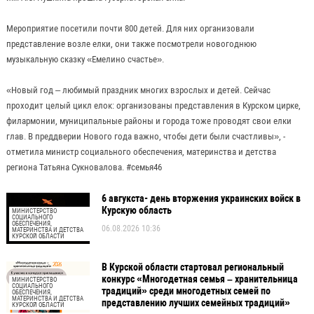
Мероприятие посетили почти 800 детей. Для них организовали
представление возле елки, они также посмотрели новогоднюю
музыкальную сказку «Емелино счастье».
«Новый год – любимый праздник многих взрослых и детей. Сейчас
проходит целый цикл елок: организованы представления в Курском цирке,
филармонии, муниципальные районы и города тоже проводят свои елки
глав. В преддверии Нового года важно, чтобы дети были счастливы», -
отметила министр социального обеспечения, материнства и детства
региона Татьяна Сукновалова. #семья46
6 авгукста- день вторжения украинских войск в
Курскую область
МИНИСТЕРСТВО
СОЦИАЛЬНОГО
ОБЕСПЕЧЕНИЯ,
06.08.2026 10:36
МАТЕРИНСТВА И ДЕТСТВА
КУРСКОЙ ОБЛАСТИ
В Курской области стартовал региональный
конкурс «Многодетная семья – хранительница
МИНИСТЕРСТВО
СОЦИАЛЬНОГО
традиций» среди многодетных семей по
ОБЕСПЕЧЕНИЯ,
МАТЕРИНСТВА И ДЕТСТВА
представлению лучших семейных традиций»
КУРСКОЙ ОБЛАСТИ