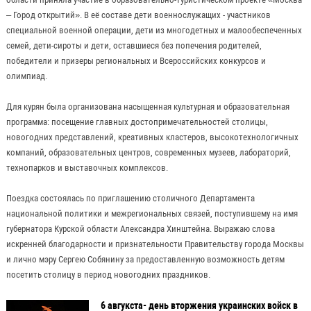
– Город открытий». В её составе дети военнослужащих - участников
специальной военной операции, дети из многодетных и малообеспеченных
семей, дети-сироты и дети, оставшиеся без попечения родителей,
победители и призеры региональных и Всероссийских конкурсов и
олимпиад.
Для курян была организована насыщенная культурная и образовательная
программа: посещение главных достопримечательностей столицы,
новогодних представлений, креативных кластеров, высокотехнологичных
компаний, образовательных центров, современных музеев, лабораторий,
технопарков и выставочных комплексов.
Поездка состоялась по приглашению столичного Департамента
национальной политики и межрегиональных связей, поступившему на имя
губернатора Курской области Александра Хинштейна. Выражаю слова
искренней благодарности и признательности Правительству города Москвы
и лично мэру Сергею Собянину за предоставленную возможность детям
посетить столицу в период новогодних праздников.
6 авгукста- день вторжения украинских войск в