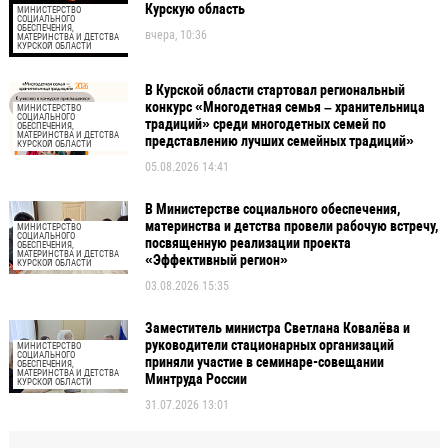
Курскую область
МИНИСТЕРСТВО
СОЦИАЛЬНОГО
ОБЕСПЕЧЕНИЯ,
вчера, 10:36
МАТЕРИНСТВА И ДЕТСТВА
КУРСКОЙ ОБЛАСТИ
В Курской области стартовал региональный
конкурс «Многодетная семья – хранительница
МИНИСТЕРСТВО
СОЦИАЛЬНОГО
традиций» среди многодетных семей по
ОБЕСПЕЧЕНИЯ,
МАТЕРИНСТВА И ДЕТСТВА
представлению лучших семейных традиций»
КУРСКОЙ ОБЛАСТИ
05.08.2026 14:41
В Министерстве социального обеспечения,
материнства и детства провели рабочую встречу,
МИНИСТЕРСТВО
СОЦИАЛЬНОГО
посвященную реализации проекта
ОБЕСПЕЧЕНИЯ,
МАТЕРИНСТВА И ДЕТСТВА
«Эффективный регион»
КУРСКОЙ ОБЛАСТИ
03.08.2026 15:35
Заместитель министра Светлана Ковалёва и
руководители стационарных организаций
МИНИСТЕРСТВО
СОЦИАЛЬНОГО
приняли участие в семинаре-совещании
ОБЕСПЕЧЕНИЯ,
МАТЕРИНСТВА И ДЕТСТВА
Минтруда России
КУРСКОЙ ОБЛАСТИ
31.07.2026 13:01