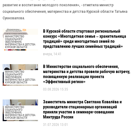
развитие и воспитание молодого поколения», - отметила министр
социального обеспечения, материнства и детства Курской области Татьяна
Сукновалова.
В Курской области стартовал региональный
конкурс «Многодетная семья – хранительница
МИНИСТЕРСТВО
СОЦИАЛЬНОГО
традиций» среди многодетных семей по
ОБЕСПЕЧЕНИЯ,
МАТЕРИНСТВА И ДЕТСТВА
представлению лучших семейных традиций»
КУРСКОЙ ОБЛАСТИ
вчера, 14:41
В Министерстве социального обеспечения,
материнства и детства провели рабочую встречу,
МИНИСТЕРСТВО
СОЦИАЛЬНОГО
посвященную реализации проекта
ОБЕСПЕЧЕНИЯ,
МАТЕРИНСТВА И ДЕТСТВА
«Эффективный регион»
КУРСКОЙ ОБЛАСТИ
03.08.2026 15:35
Заместитель министра Светлана Ковалёва и
руководители стационарных организаций
МИНИСТЕРСТВО
СОЦИАЛЬНОГО
приняли участие в семинаре-совещании
ОБЕСПЕЧЕНИЯ,
МАТЕРИНСТВА И ДЕТСТВА
Минтруда России
КУРСКОЙ ОБЛАСТИ
31.07.2026 13:01