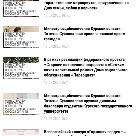
торжественное мероприятие, приуроченное ко
МИНИСТЕРСТВО
СОЦИАЛЬНОГО
Дню семьи, любви и верности
ОБЕСПЕЧЕНИЯ,
МАТЕРИНСТВА И ДЕТСТВА
КУРСКОЙ ОБЛАСТИ
13.07.2026 16:42
Министр соцобеспечения Курской области
Татьяна Сукновалова провела личный прием
МИНИСТЕРСТВО
СОЦИАЛЬНОГО
граждан
ОБЕСПЕЧЕНИЯ,
МАТЕРИНСТВА И ДЕТСТВА
КУРСКОЙ ОБЛАСТИ
13.07.2026 16:34
В рамках реализации федерального проекта
«Старшее поколение» нацпроекта «Семья»
МИНИСТЕРСТВО
СОЦИАЛЬНОГО
начат капитальный ремонт Дома социального
ОБЕСПЕЧЕНИЯ,
МАТЕРИНСТВА И ДЕТСТВА
обслуживания «Первоцвет»
КУРСКОЙ ОБЛАСТИ
13.07.2026 16:14
Министр соцобеспечения Курской области
Татьяна Сукновалова вручила дипломы
МИНИСТЕРСТВО
СОЦИАЛЬНОГО
бакалавра студентам Курского государственного
ОБЕСПЕЧЕНИЯ,
МАТЕРИНСТВА И ДЕТСТВА
университета
КУРСКОЙ ОБЛАСТИ
13.07.2026 16:04
Всероссийский конкурс «Гармония сердец» –